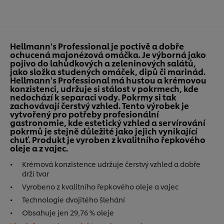
Hellmann's Professional je poctivě a dobře
ochucená majonézová omáčka. Je výborná jako
pojivo do lahůdkových a zeleninových salátů,
jako složka studených omáček, dipů či marinád.
Hellmann's Professional má hustou a krémovou
konzistenci, udržuje si stálost v pokrmech, kde
nedochází k separaci vody. Pokrmy si tak
zachovávají čerstvý vzhled. Tento výrobek je
vytvořený pro potřeby profesionální
gastronomie, kde estetický vzhled a servírování
pokrmů je stejně důležité jako jejich vynikající
chuť. Produkt je vyroben z kvalitního řepkového
oleje a z vajec.
Krémová konzistence udržuje čerstvý vzhled a dobře
drží tvar
Vyrobeno z kvalitního řepkového oleje a vajec
Technologie dvojitého šlehání
Obsahuje jen 29,76 % oleje