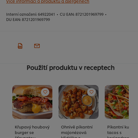
Více informací o produktu a alergenech
Interní označení:
64922041
•
CU EAN:
8721201969799
•
DU EAN:
8721201969799
Použití produktu v receptech
Křupavý houbový
Ohnivě pikantní
Pikantní kuřecí
burger se
majonézová
tacos s
šťavnatou
křidélka z
koriandrem a