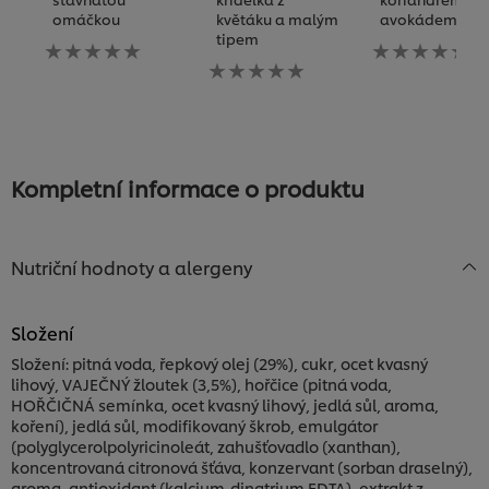
omáčkou
květáku a malým
avokádem
tipem
Pro
Pro
tuto
Pro
tuto
recipe
tuto
recipe
nebyla
recipe
nebyla
odeslána
nebyla
odeslána
žádná
odeslána
žádná
hodnocení
žádná
hodnocení
hodnocení
Kompletní informace o produktu
Nutriční hodnoty a alergeny
Složení
Složení: pitná voda, řepkový olej (29%), cukr, ocet kvasný
lihový, VAJEČNÝ žloutek (3,5%), hořčice (pitná voda,
HOŘČIČNÁ semínka, ocet kvasný lihový, jedlá sůl, aroma,
koření), jedlá sůl, modifikovaný škrob, emulgátor
(polyglycerolpolyricinoleát, zahušťovadlo (xanthan),
koncentrovaná citronová šťáva, konzervant (sorban draselný),
aroma, antioxidant (kalcium-dinatrium EDTA), extrakt z